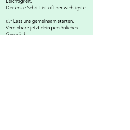
Leichtigkeit.
Der erste Schritt ist oft der wichtigste.
👉 Lass uns gemeinsam starten.
Vereinbare jetzt dein persönliches
Gespräch.
BEMER - more health, more life
Anwendung bei Schmerzzuständen
& Vermietung
Start
Meine Story
Liebscher & Bracht
BEMER
Omega3
Termine